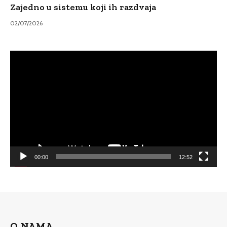
Zajedno u sistemu koji ih razdvaja
02/07/2026
Video
Player
00:00
12:52
O NAMA