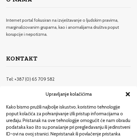
Internet portal fokusiran na izvještavanje o ljudskim pravima,
marginalizovanim grupama, kao i anomalijama društva poput
korupcije i nepotizma.
KONTAKT
Tel: +387 (0) 65 709 582
redakcija@etrafika.net
Upravljanje kolačićima
www.etrafika.net
Kako bismo pružili najbolje iskustvo, koristimo tehnologije
poput kolačića za pohranjivanje i/ili pristup informacijama o
uređaju. Pristanak na ove tehnologije omogućit će nam obradu
Dosije
podataka kao što su ponašanje pri pregledavanju ili jedinstveni
Drugi pišu
ID-ovi na ovoj stranici. Nepristanak ili povlačenje pristanka