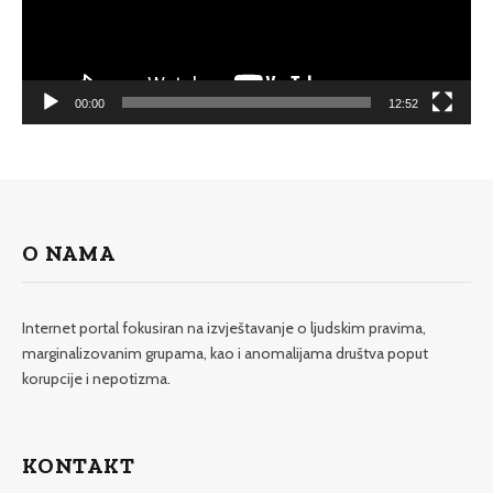
00:00
12:52
O NAMA
Internet portal fokusiran na izvještavanje o ljudskim pravima,
marginalizovanim grupama, kao i anomalijama društva poput
korupcije i nepotizma.
KONTAKT