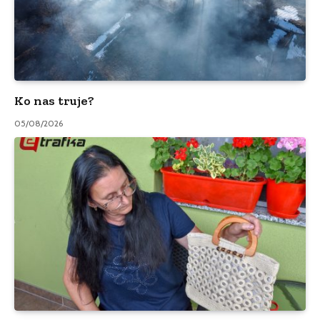
Ko nas truje?
05/08/2026