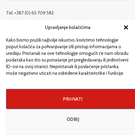
Tel: +387 (0) 65 709 582
redakcija@etrafika.net
Upravljanje kolačićima
www.etrafika.net
Kako bismo pružili najbolje iskustvo, koristimo tehnologije
poput kolačića za pohranjivanje i/ili pristup informacijama o
uređaju. Pristanak na ove tehnologije omogućit će nam obradu
Dosije
podataka kao što su ponašanje pri pregledavanju ili jedinstveni
Drugi pišu
ID-ovi na ovoj stranici. Nepristanak ili povlačenje pristanka
može negativno uticati na određene karakteristike i funkcije.
Društvo
Magazin
Može i drugačije
PRIHVATI
ENG
ODBIJ
© 2026 eTrafika. Design & Development by
Fixit d.o.o
.