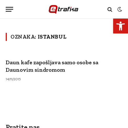
Open 
OZNAKA:
ISTANBUL
Daun kafe zapošljava samo osobe sa
Daunovim sindromom
14/11/2015
Pratite nas