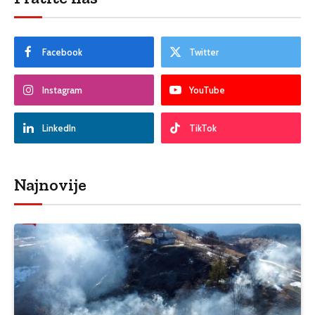
Facebook
Twitter
Instagram
YouTube
LinkedIn
TikTok
Najnovije