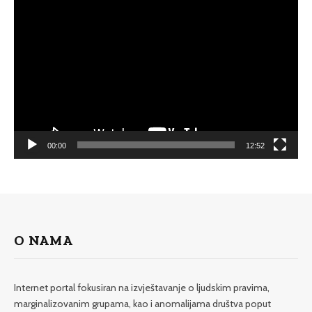
Video
Player
00:00
12:52
O NAMA
Internet portal fokusiran na izvještavanje o ljudskim pravima,
marginalizovanim grupama, kao i anomalijama društva poput