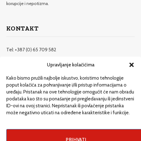
korupcije i nepotizma.
KONTAKT
Tel: +387 (0) 65 709 582
redakcija@etrafika.net
Upravljanje kolačićima
www.etrafika.net
Kako bismo pružili najbolje iskustvo, koristimo tehnologije
poput kolačića za pohranjivanje i/ili pristup informacijama o
uređaju. Pristanak na ove tehnologije omogućit će nam obradu
Dosije
podataka kao što su ponašanje pri pregledavanju ili jedinstveni
Drugi pišu
ID-ovi na ovoj stranici. Nepristanak ili povlačenje pristanka
može negativno uticati na određene karakteristike i funkcije.
Društvo
Magazin
Može i drugačije
PRIHVATI