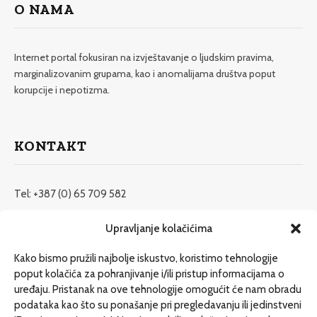
O NAMA
Internet portal fokusiran na izvještavanje o ljudskim pravima,
marginalizovanim grupama, kao i anomalijama društva poput
korupcije i nepotizma.
KONTAKT
Tel: +387 (0) 65 709 582
redakcija@etrafika.net
Upravljanje kolačićima
www.etrafika.net
Kako bismo pružili najbolje iskustvo, koristimo tehnologije
poput kolačića za pohranjivanje i/ili pristup informacijama o
uređaju. Pristanak na ove tehnologije omogućit će nam obradu
Dosije
podataka kao što su ponašanje pri pregledavanju ili jedinstveni