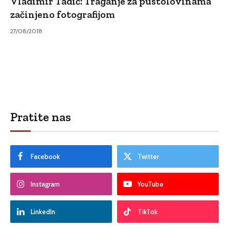
Vladimir Tadić: Traganje za pustolovinama
začinjeno fotografijom
27/08/2018
Pratite nas
Facebook
Twitter
Instagram
YouTube
LinkedIn
TikTok