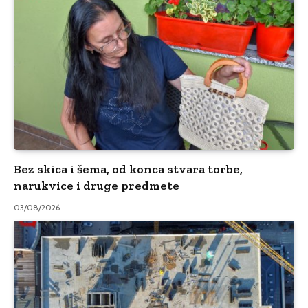
Bez skica i šema, od konca stvara torbe,
narukvice i druge predmete
03/08/2026