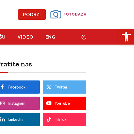
PODRŽI
Open 
ŠU
VIDEO
ENG
ratite nas
Facebook
Twitter
Instagram
YouTube
LinkedIn
TikTok