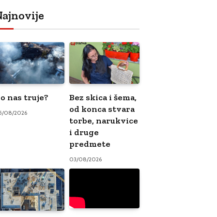
ajnovije
o nas truje?
Bez skica i šema,
od konca stvara
5/08/2026
torbe, narukvice
i druge
predmete
03/08/2026