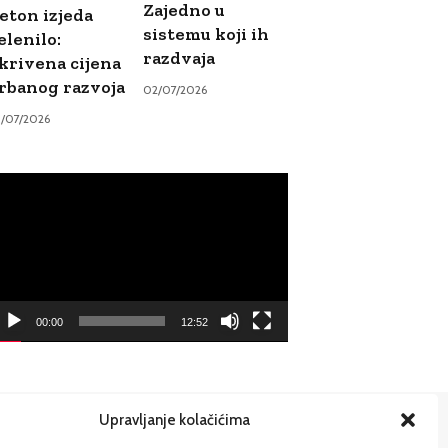
Zajedno u
eton izjeda
sistemu koji ih
elenilo:
razdvaja
krivena cijena
rbanog razvoja
02/07/2026
9/07/2026
ideo
ayer
00:00
12:52
Upravljanje kolačićima