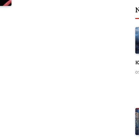
N
K
0