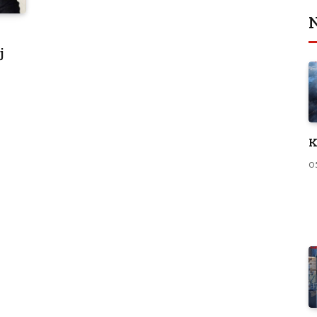
N
j
K
0