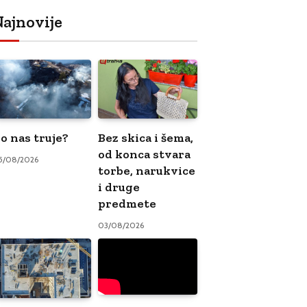
ajnovije
o nas truje?
Bez skica i šema,
od konca stvara
5/08/2026
torbe, narukvice
i druge
predmete
03/08/2026