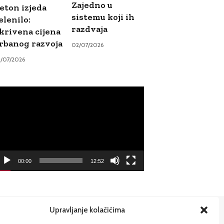
Zajedno u
eton izjeda
sistemu koji ih
elenilo:
razdvaja
krivena cijena
rbanog razvoja
02/07/2026
9/07/2026
ideo
ayer
00:00
12:52
Upravljanje kolačićima