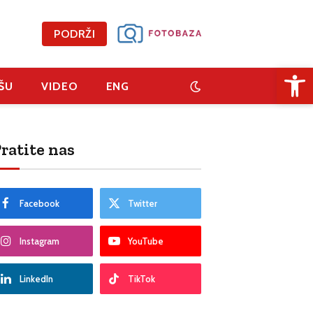
PODRŽI
Open 
ŠU
VIDEO
ENG
ratite nas
Facebook
Twitter
Instagram
YouTube
LinkedIn
TikTok