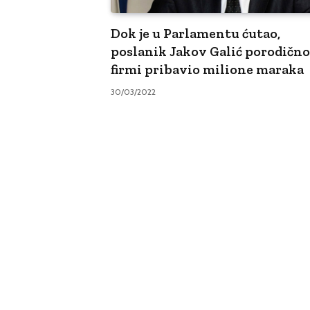
Dok je u Parlamentu ćutao,
poslanik Jakov Galić porodično
firmi pribavio milione maraka
30/03/2022