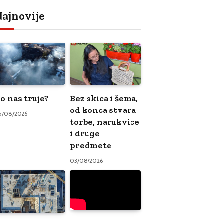
ajnovije
o nas truje?
Bez skica i šema,
od konca stvara
5/08/2026
torbe, narukvice
i druge
predmete
03/08/2026