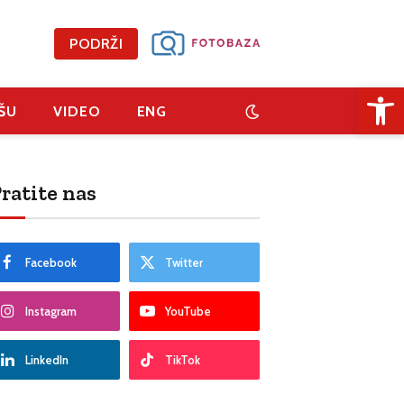
PODRŽI
Open 
ŠU
VIDEO
ENG
ratite nas
Facebook
Twitter
Instagram
YouTube
LinkedIn
TikTok