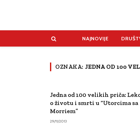
NAJNOVIJE
DRUŠT
OZNAKA:
JEDNA OD 100 VE
Jedna od 100 velikih priča: Lekc
o životu i smrti u “Utorcima sa
Morriem”
29/11/2013