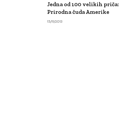
Jedna od 100 velikih priča:
Prirodna čuda Amerike
15/11/2013