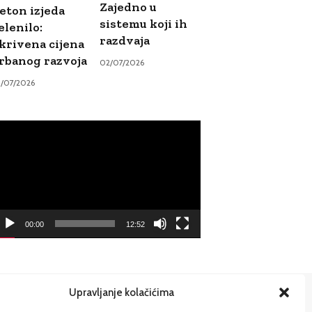
Zajedno u
eton izjeda
sistemu koji ih
elenilo:
razdvaja
krivena cijena
rbanog razvoja
02/07/2026
9/07/2026
ideo
ayer
00:00
12:52
Upravljanje kolačićima