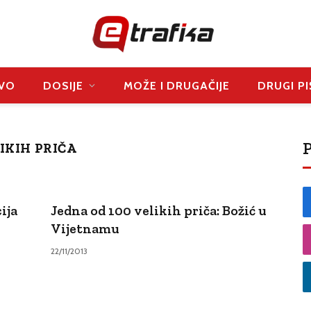
VO
DOSIJE
MOŽE I DRUGAČIJE
DRUGI PI
P
LIKIH PRIČA
ija
Jedna od 100 velikih priča: Božić u
Vijetnamu
22/11/2013