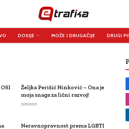
VO
DOSIJE
MOŽE I DRUGAČIJE
DRUGI PI
P
 OSI
Željka Perišić Ninković – Ona je
moja snaga za lični razvoj!
31/10/2017
ma
Neravnopravnost prema LGBTI