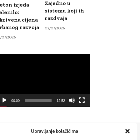
Zajedno u
eton izjeda
sistemu koji ih
elenilo:
razdvaja
krivena cijena
rbanog razvoja
02/07/2026
9/07/2026
ideo
ayer
00:00
12:52
Upravljanje kolačićima