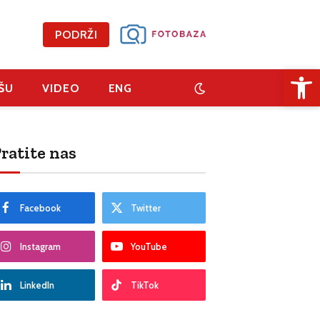
PODRŽI
Open 
ŠU
VIDEO
ENG
ratite nas
Facebook
Twitter
Instagram
YouTube
LinkedIn
TikTok