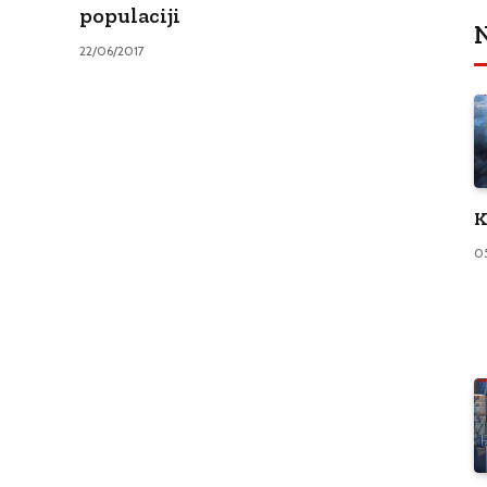
populaciji
N
22/06/2017
K
0