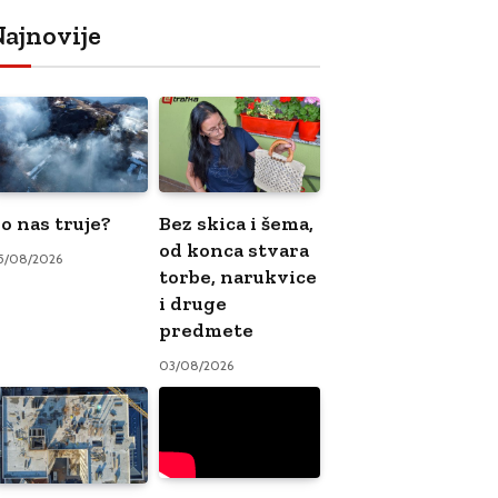
ajnovije
o nas truje?
Bez skica i šema,
od konca stvara
5/08/2026
torbe, narukvice
i druge
predmete
03/08/2026