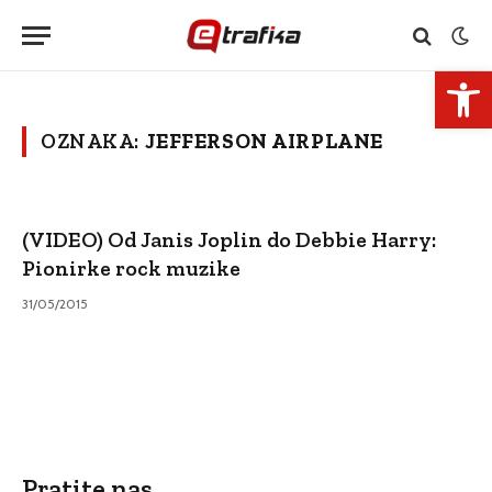
Open 
OZNAKA:
JEFFERSON AIRPLANE
(VIDEO) Od Janis Joplin do Debbie Harry:
Pionirke rock muzike
31/05/2015
Pratite nas