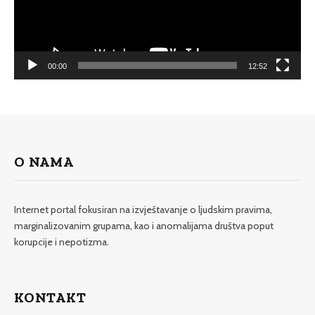
00:00
12:52
O NAMA
Internet portal fokusiran na izvještavanje o ljudskim pravima,
marginalizovanim grupama, kao i anomalijama društva poput
korupcije i nepotizma.
KONTAKT