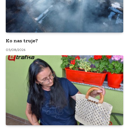
Ko nas truje?
05/08/2026