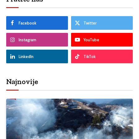
Facebook
Twitter
Instagram
YouTube
LinkedIn
TikTok
Najnovije