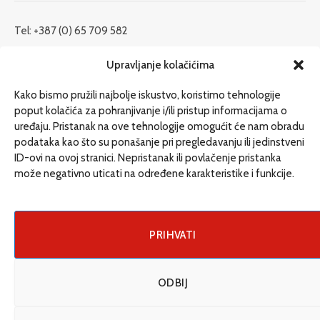
Tel: +387 (0) 65 709 582
redakcija@etrafika.net
Upravljanje kolačićima
www.etrafika.net
Kako bismo pružili najbolje iskustvo, koristimo tehnologije
poput kolačića za pohranjivanje i/ili pristup informacijama o
uređaju. Pristanak na ove tehnologije omogućit će nam obradu
Dosije
podataka kao što su ponašanje pri pregledavanju ili jedinstveni
Drugi pišu
ID-ovi na ovoj stranici. Nepristanak ili povlačenje pristanka
može negativno uticati na određene karakteristike i funkcije.
Društvo
Magazin
Može i drugačije
PRIHVATI
ENG
ODBIJ
© 2026 eTrafika. Design & Development by
Fixit d.o.o
.