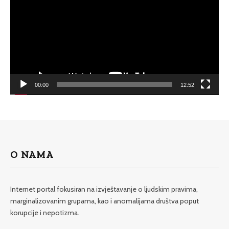
00:00
12:52
O NAMA
Internet portal fokusiran na izvještavanje o ljudskim pravima,
marginalizovanim grupama, kao i anomalijama društva poput
korupcije i nepotizma.