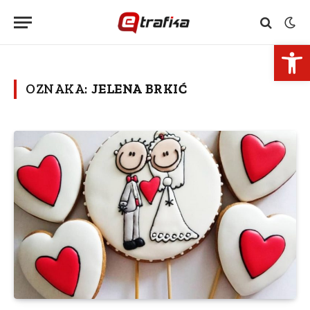
Open 
OZNAKA:
JELENA BRKIĆ