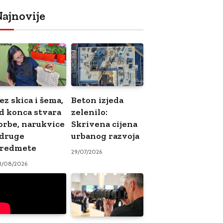
ajnovije
ez skica i šema,
Beton izjeda
d konca stvara
zelenilo:
orbe, narukvice
Skrivena cijena
 druge
urbanog razvoja
redmete
29/07/2026
3/08/2026