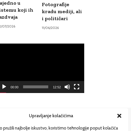
ajedno u
Fotografije
istemu koji ih
kradu mediji, ali
azdvaja
i političari
2/07/2026
11/06/2026
ideo
ayer
00:00
12:52
Upravljanje kolačićima
ije
 pružili najbolje iskustvo, koristimo tehnologije poput kolačića