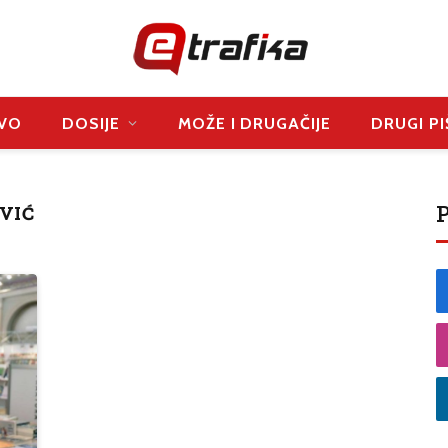
VO
DOSIJE
MOŽE I DRUGAČIJE
DRUGI PI
P
VIĆ