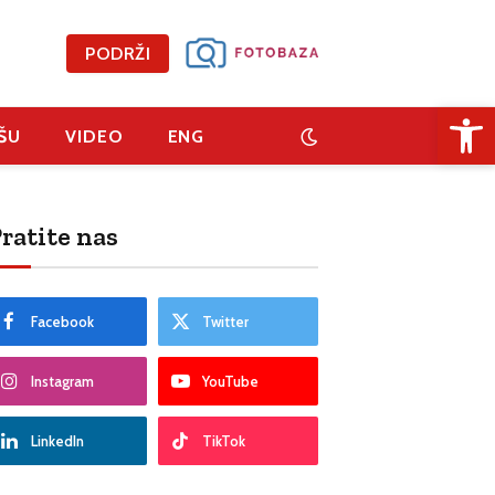
PODRŽI
Open 
ŠU
VIDEO
ENG
ratite nas
Facebook
Twitter
Instagram
YouTube
LinkedIn
TikTok