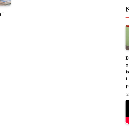
N
e”
B
o
t
i
p
0