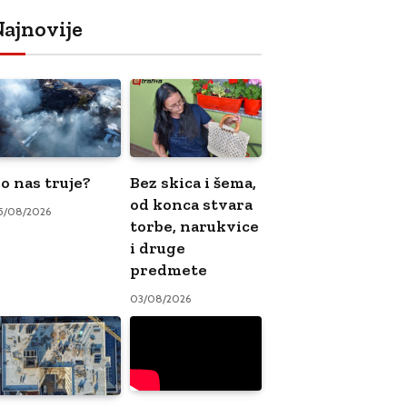
ajnovije
o nas truje?
Bez skica i šema,
od konca stvara
5/08/2026
torbe, narukvice
i druge
predmete
03/08/2026