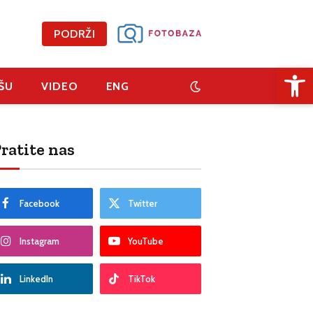
PODRŽI
Open 
ŠU
VIDEO
ENG
ratite nas
Facebook
Twitter
Instagram
YouTube
LinkedIn
TikTok