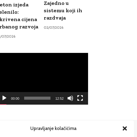
Zajedno u
eton izjeda
sistemu koji ih
elenilo:
razdvaja
krivena cijena
rbanog razvoja
02/07/2026
9/07/2026
ideo
ayer
00:00
12:52
Upravljanje kolačićima