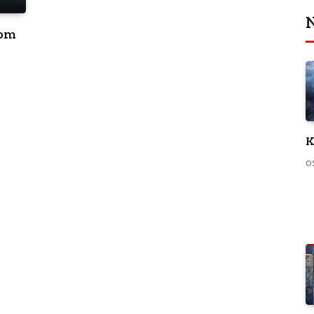
N
kom
K
0