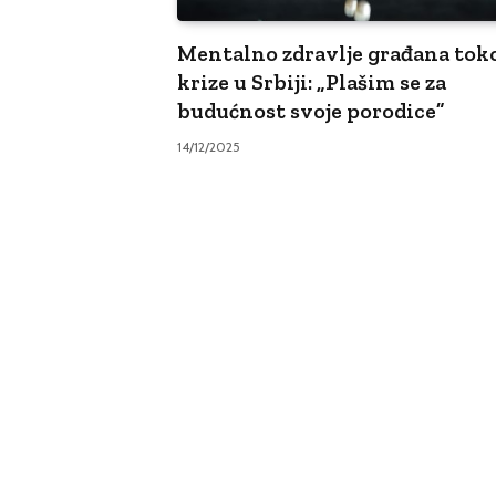
Mentalno zdravlje građana to
krize u Srbiji: „Plašim se za
budućnost svoje porodice”
14/12/2025