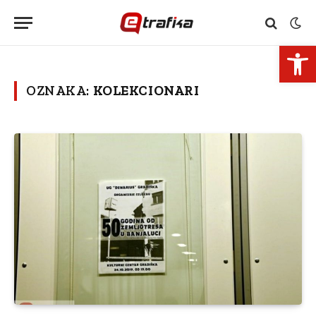
Open 
OZNAKA:
KOLEKCIONARI