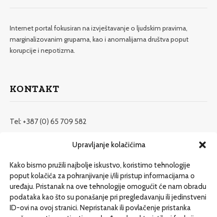
Internet portal fokusiran na izvještavanje o ljudskim pravima,
marginalizovanim grupama, kao i anomalijama društva poput
korupcije i nepotizma.
KONTAKT
Tel: +387 (0) 65 709 582
redakcija@etrafika.net
Upravljanje kolačićima
www.etrafika.net
Kako bismo pružili najbolje iskustvo, koristimo tehnologije
poput kolačića za pohranjivanje i/ili pristup informacijama o
uređaju. Pristanak na ove tehnologije omogućit će nam obradu
Dosije
podataka kao što su ponašanje pri pregledavanju ili jedinstveni
Drugi pišu
ID-ovi na ovoj stranici. Nepristanak ili povlačenje pristanka