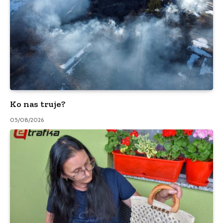
Ko nas truje?
05/08/2026