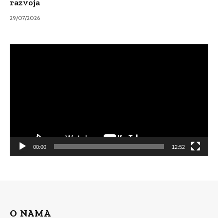
razvoja
29/07/2026
Video
Player
00:00
12:52
O NAMA