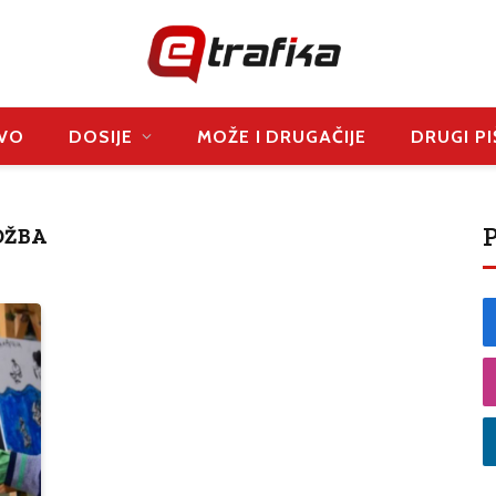
VO
DOSIJE
MOŽE I DRUGAČIJE
DRUGI PI
P
OŽBA