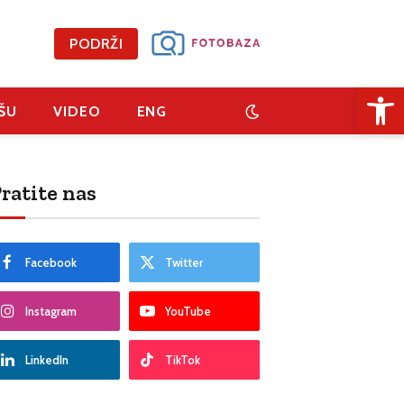
PODRŽI
Open 
ŠU
VIDEO
ENG
ratite nas
Facebook
Twitter
Instagram
YouTube
LinkedIn
TikTok