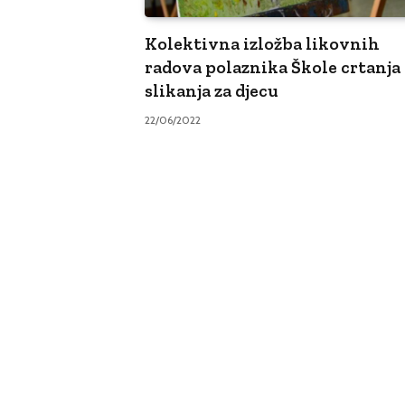
Kolektivna izložba likovnih
radova polaznika Škole crtanja 
slikanja za djecu
22/06/2022