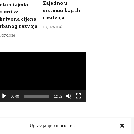
Zajedno u
eton izjeda
sistemu koji ih
elenilo:
razdvaja
krivena cijena
rbanog razvoja
02/07/2026
9/07/2026
ideo
ayer
00:00
12:52
Upravljanje kolačićima