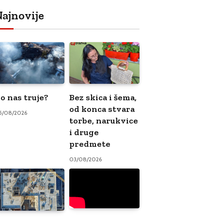
ajnovije
o nas truje?
Bez skica i šema,
od konca stvara
5/08/2026
torbe, narukvice
i druge
predmete
03/08/2026