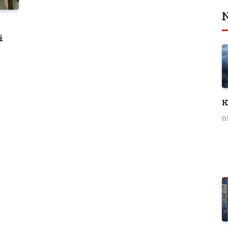
N
i
K
0