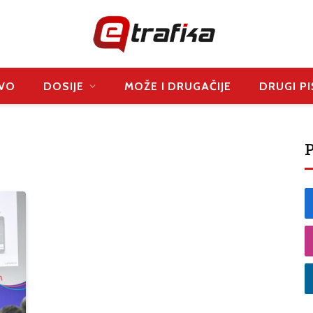
VO
DOSIJE
MOŽE I DRUGAČIJE
DRUGI PI
P