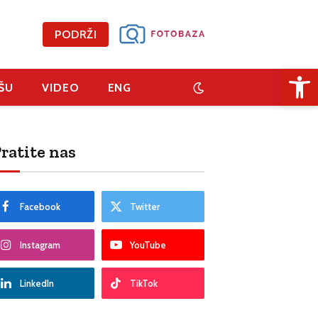
PODRŽI
Open 
ŠU
VIDEO
ENG
ratite nas
Facebook
Twitter
Instagram
YouTube
LinkedIn
TikTok