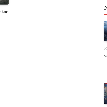
N
sted
K
0