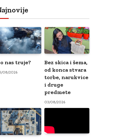
ajnovije
o nas truje?
Bez skica i šema,
od konca stvara
5/08/2026
torbe, narukvice
i druge
predmete
03/08/2026