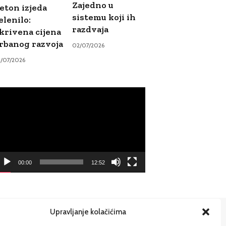
Zajedno u
eton izjeda
sistemu koji ih
elenilo:
razdvaja
krivena cijena
rbanog razvoja
02/07/2026
9/07/2026
ideo
ayer
00:00
12:52
Upravljanje kolačićima