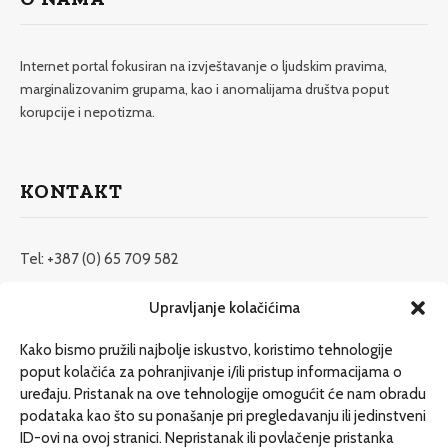
Internet portal fokusiran na izvještavanje o ljudskim pravima,
marginalizovanim grupama, kao i anomalijama društva poput
korupcije i nepotizma.
KONTAKT
Tel: +387 (0) 65 709 582
redakcija@etrafika.net
Upravljanje kolačićima
www.etrafika.net
Kako bismo pružili najbolje iskustvo, koristimo tehnologije
poput kolačića za pohranjivanje i/ili pristup informacijama o
uređaju. Pristanak na ove tehnologije omogućit će nam obradu
Dosije
podataka kao što su ponašanje pri pregledavanju ili jedinstveni
Drugi pišu
ID-ovi na ovoj stranici. Nepristanak ili povlačenje pristanka