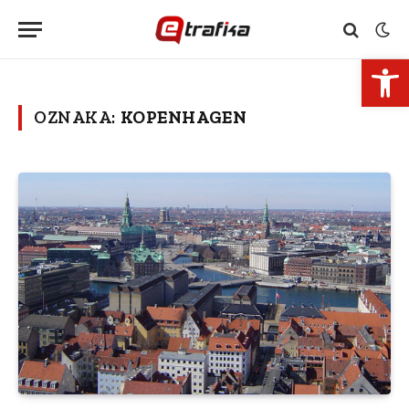
Open 
OZNAKA:
KOPENHAGEN