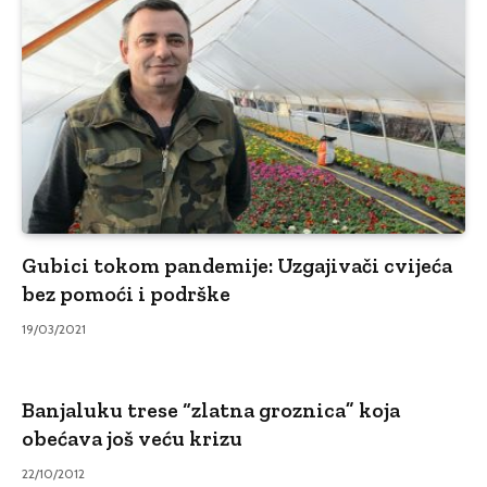
Gubici tokom pandemije: Uzgajivači cvijeća
bez pomoći i podrške
19/03/2021
Banjaluku trese “zlatna groznica” koja
obećava još veću krizu
22/10/2012