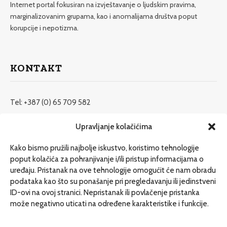
Internet portal fokusiran na izvještavanje o ljudskim pravima,
marginalizovanim grupama, kao i anomalijama društva poput
korupcije i nepotizma.
KONTAKT
Tel: +387 (0) 65 709 582
redakcija@etrafika.net
Upravljanje kolačićima
www.etrafika.net
Kako bismo pružili najbolje iskustvo, koristimo tehnologije
poput kolačića za pohranjivanje i/ili pristup informacijama o
uređaju. Pristanak na ove tehnologije omogućit će nam obradu
Dosije
podataka kao što su ponašanje pri pregledavanju ili jedinstveni
Drugi pišu
ID-ovi na ovoj stranici. Nepristanak ili povlačenje pristanka
može negativno uticati na određene karakteristike i funkcije.
Društvo
Magazin