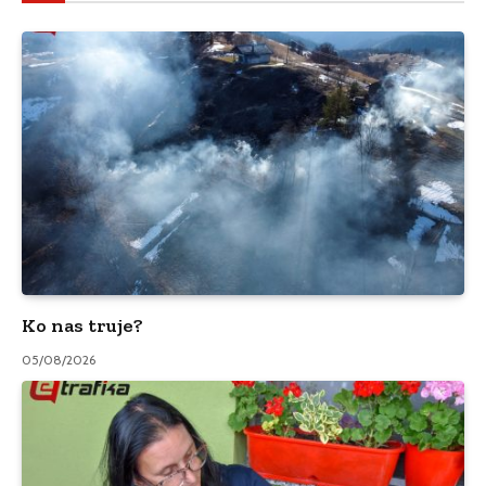
Ko nas truje?
05/08/2026