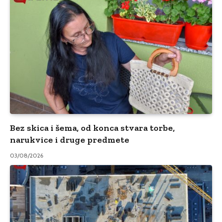
Bez skica i šema, od konca stvara torbe,
narukvice i druge predmete
03/08/2026