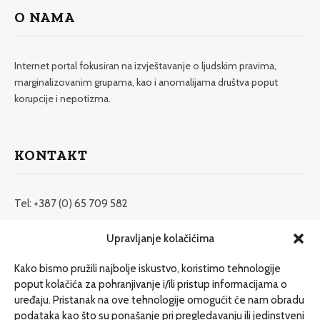
O NAMA
Internet portal fokusiran na izvještavanje o ljudskim pravima,
marginalizovanim grupama, kao i anomalijama društva poput
korupcije i nepotizma.
KONTAKT
Tel: +387 (0) 65 709 582
redakcija@etrafika.net
Upravljanje kolačićima
www.etrafika.net
Kako bismo pružili najbolje iskustvo, koristimo tehnologije
poput kolačića za pohranjivanje i/ili pristup informacijama o
uređaju. Pristanak na ove tehnologije omogućit će nam obradu
Dosije
podataka kao što su ponašanje pri pregledavanju ili jedinstveni