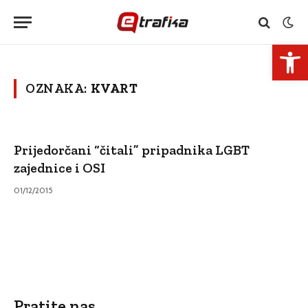
Open 
OZNAKA:
KVART
Prijedorčani “čitali” pripadnika LGBT
zajednice i OSI
01/12/2015
Pratite nas