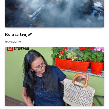
Ko nas truje?
05/08/2026