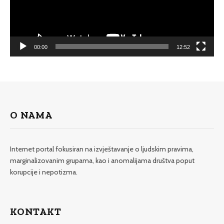
00:00
12:52
O NAMA
Internet portal fokusiran na izvještavanje o ljudskim pravima,
marginalizovanim grupama, kao i anomalijama društva poput
korupcije i nepotizma.
KONTAKT