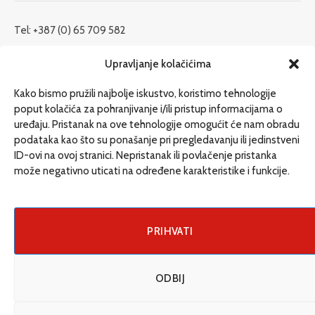
Tel: +387 (0) 65 709 582
redakcija@etrafika.net
Upravljanje kolačićima
www.etrafika.net
Kako bismo pružili najbolje iskustvo, koristimo tehnologije
poput kolačića za pohranjivanje i/ili pristup informacijama o
uređaju. Pristanak na ove tehnologije omogućit će nam obradu
Dosije
podataka kao što su ponašanje pri pregledavanju ili jedinstveni
Drugi pišu
ID-ovi na ovoj stranici. Nepristanak ili povlačenje pristanka
može negativno uticati na određene karakteristike i funkcije.
Društvo
Magazin
Može i drugačije
PRIHVATI
ENG
ODBIJ
© 2026 eTrafika. Design & Development by
Fixit d.o.o
.