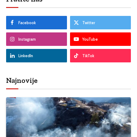
Facebook
Twitter
Instagram
YouTube
LinkedIn
TikTok
Najnovije