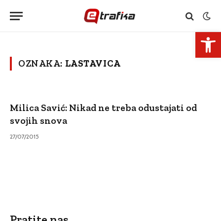
Open 
OZNAKA:
LASTAVICA
Milica Savić: Nikad ne treba odustajati od
svojih snova
27/07/2015
Pratite nas