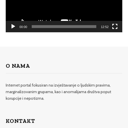
00:00
12:52
O NAMA
Internet portal fokusiran na izvještavanje o ljudskim pravima,
marginalizovanim grupama, kao i anomalijama društva poput
korupcije i nepotizma.
KONTAKT