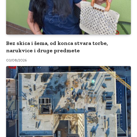
Bez skica i šema, od konca stvara torbe,
narukvice i druge predmete
03/08/2026