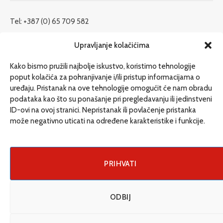
Tel: +387 (0) 65 709 582
redakcija@etrafika.net
Upravljanje kolačićima
www.etrafika.net
Kako bismo pružili najbolje iskustvo, koristimo tehnologije
poput kolačića za pohranjivanje i/ili pristup informacijama o
uređaju. Pristanak na ove tehnologije omogućit će nam obradu
Dosije
podataka kao što su ponašanje pri pregledavanju ili jedinstveni
Drugi pišu
ID-ovi na ovoj stranici. Nepristanak ili povlačenje pristanka
može negativno uticati na određene karakteristike i funkcije.
Društvo
Magazin
Može i drugačije
PRIHVATI
ENG
ODBIJ
© 2026 eTrafika. Design & Development by
Fixit d.o.o
.