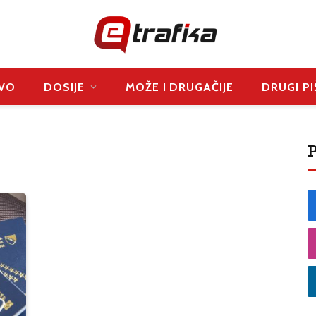
VO
DOSIJE
MOŽE I DRUGAČIJE
DRUGI PI
P