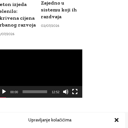
Zajedno u
eton izjeda
sistemu koji ih
elenilo:
razdvaja
krivena cijena
rbanog razvoja
02/07/2026
9/07/2026
ideo
ayer
00:00
12:52
Upravljanje kolačićima