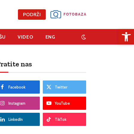
PODRŽI
Open 
ŠU
VIDEO
ENG
ratite nas
Facebook
Twitter
Instagram
YouTube
LinkedIn
TikTok