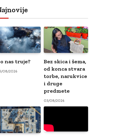
ajnovije
o nas truje?
Bez skica i šema,
od konca stvara
5/08/2026
torbe, narukvice
i druge
predmete
03/08/2026