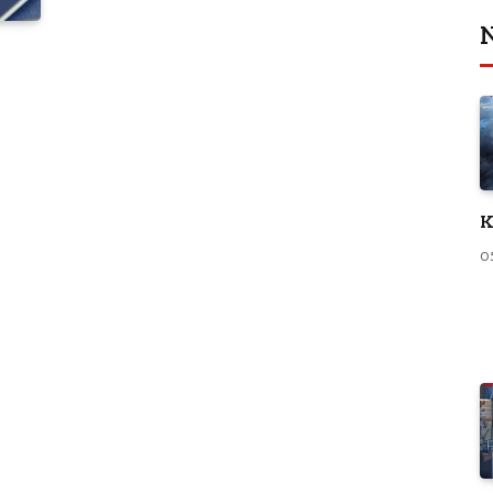
N
K
0