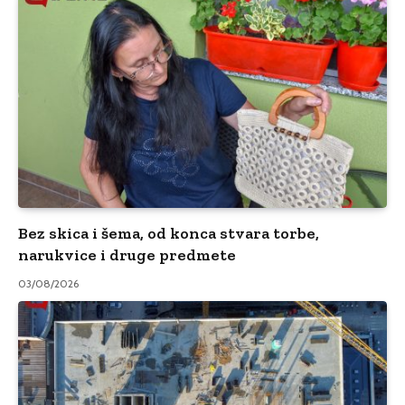
Bez skica i šema, od konca stvara torbe,
narukvice i druge predmete
03/08/2026