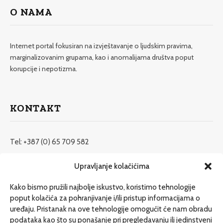
O NAMA
Internet portal fokusiran na izvještavanje o ljudskim pravima,
marginalizovanim grupama, kao i anomalijama društva poput
korupcije i nepotizma.
KONTAKT
Tel: +387 (0) 65 709 582
redakcija@etrafika.net
Upravljanje kolačićima
www.etrafika.net
Kako bismo pružili najbolje iskustvo, koristimo tehnologije
poput kolačića za pohranjivanje i/ili pristup informacijama o
uređaju. Pristanak na ove tehnologije omogućit će nam obradu
Dosije
podataka kao što su ponašanje pri pregledavanju ili jedinstveni