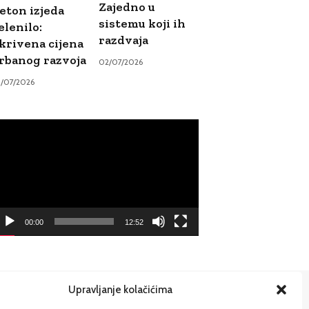
Zajedno u
eton izjeda
sistemu koji ih
elenilo:
razdvaja
krivena cijena
rbanog razvoja
02/07/2026
9/07/2026
ideo
ayer
00:00
12:52
Upravljanje kolačićima