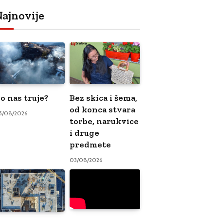
ajnovije
o nas truje?
Bez skica i šema,
od konca stvara
5/08/2026
torbe, narukvice
i druge
predmete
03/08/2026