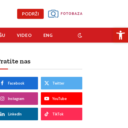
PODRŽI
Open 
ŠU
VIDEO
ENG
ratite nas
Facebook
Twitter
Instagram
YouTube
LinkedIn
TikTok