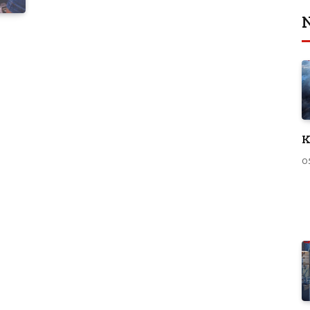
N
K
0