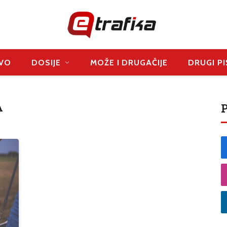
VO
DOSIJE
MOŽE I DRUGAČIJE
DRUGI PI
P
A