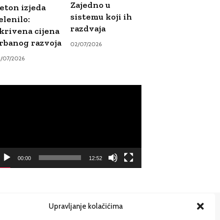
Zajedno u
eton izjeda
sistemu koji ih
elenilo:
razdvaja
krivena cijena
rbanog razvoja
02/07/2026
9/07/2026
ideo
ayer
00:00
12:52
Upravljanje kolačićima