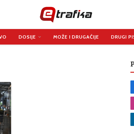
VO
DOSIJE
MOŽE I DRUGAČIJE
DRUGI PI
P