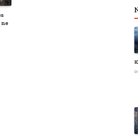
N
es
, ne
K
0