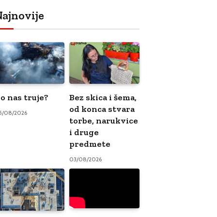
ajnovije
o nas truje?
Bez skica i šema,
od konca stvara
5/08/2026
torbe, narukvice
i druge
predmete
03/08/2026