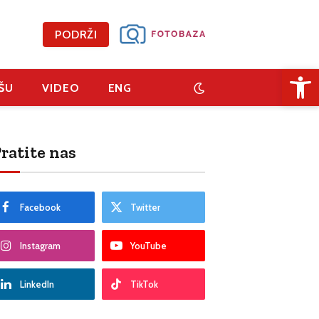
PODRŽI
Open 
ŠU
VIDEO
ENG
ratite nas
Facebook
Twitter
Instagram
YouTube
LinkedIn
TikTok