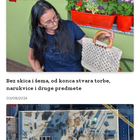
Bez skica i šema, od konca stvara torbe,
narukvice i druge predmete
03/08/2026