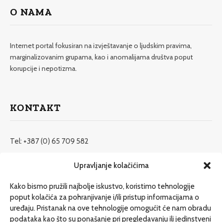
O NAMA
Internet portal fokusiran na izvještavanje o ljudskim pravima,
marginalizovanim grupama, kao i anomalijama društva poput
korupcije i nepotizma.
KONTAKT
Tel: +387 (0) 65 709 582
redakcija@etrafika.net
Upravljanje kolačićima
www.etrafika.net
Kako bismo pružili najbolje iskustvo, koristimo tehnologije
poput kolačića za pohranjivanje i/ili pristup informacijama o
uređaju. Pristanak na ove tehnologije omogućit će nam obradu
Dosije
podataka kao što su ponašanje pri pregledavanju ili jedinstveni