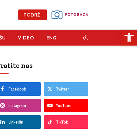
PODRŽI
Open 
ŠU
VIDEO
ENG
ratite nas
Facebook
Twitter
Instagram
YouTube
LinkedIn
TikTok