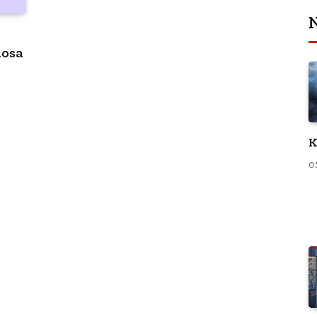
N
nosa
K
0