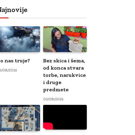
ajnovije
o nas truje?
Bez skica i šema,
od konca stvara
5/08/2026
torbe, narukvice
i druge
predmete
03/08/2026