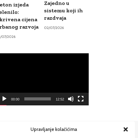
Zajedno u
eton izjeda
sistemu koji ih
elenilo:
razdvaja
krivena cijena
rbanog razvoja
02/07/2026
9/07/2026
ideo
ayer
00:00
12:52
Upravljanje kolačićima