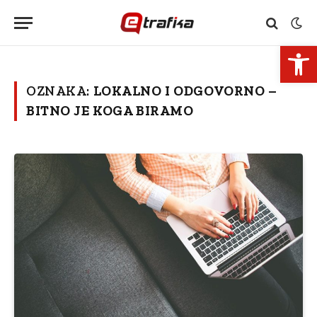
Open 
OZNAKA:
LOKALNO I ODGOVORNO –
BITNO JE KOGA BIRAMO