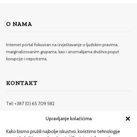
O NAMA
Internet portal fokusiran na izvještavanje o ljudskim pravima,
marginalizovanim grupama, kao i anomalijama društva poput
korupcije i nepotizma.
KONTAKT
Tel: +387 (0) 65 709 582
redakcija@etrafika.net
Upravljanje kolačićima
www.etrafika.net
Kako bismo pružili najbolje iskustvo, koristimo tehnologije