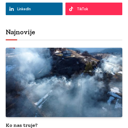
LinkedIn
TikTok
Najnovije
Ko nas truje?