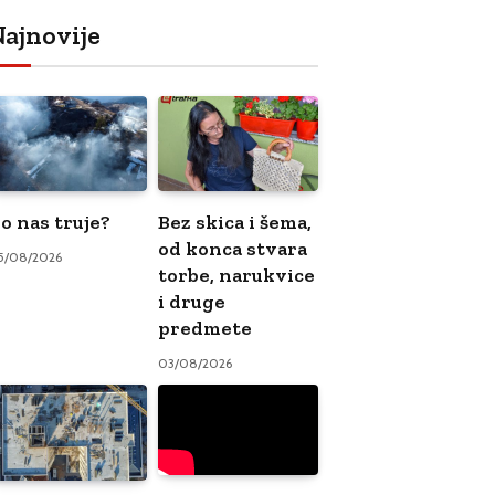
ajnovije
o nas truje?
Bez skica i šema,
od konca stvara
5/08/2026
torbe, narukvice
i druge
predmete
03/08/2026