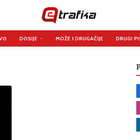
VO
DOSIJE
MOŽE I DRUGAČIJE
DRUGI PI
P