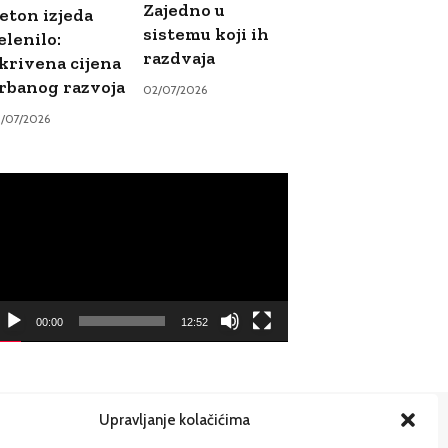
Zajedno u
eton izjeda
sistemu koji ih
elenilo:
razdvaja
krivena cijena
rbanog razvoja
02/07/2026
9/07/2026
ideo
ayer
00:00
12:52
Upravljanje kolačićima