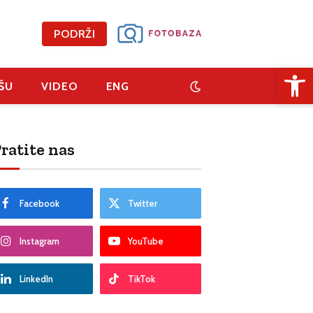
PODRŽI
Open 
ŠU
VIDEO
ENG
ratite nas
Facebook
Twitter
Instagram
YouTube
LinkedIn
TikTok