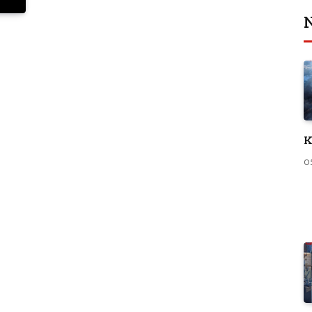
N
K
0