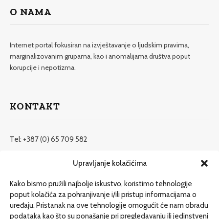
O NAMA
Internet portal fokusiran na izvještavanje o ljudskim pravima,
marginalizovanim grupama, kao i anomalijama društva poput
korupcije i nepotizma.
KONTAKT
Tel: +387 (0) 65 709 582
redakcija@etrafika.net
Upravljanje kolačićima
www.etrafika.net
Kako bismo pružili najbolje iskustvo, koristimo tehnologije
poput kolačića za pohranjivanje i/ili pristup informacijama o
uređaju. Pristanak na ove tehnologije omogućit će nam obradu
Dosije
podataka kao što su ponašanje pri pregledavanju ili jedinstveni