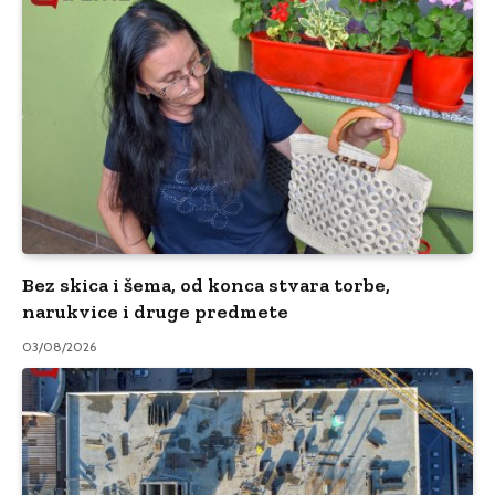
Bez skica i šema, od konca stvara torbe,
narukvice i druge predmete
03/08/2026