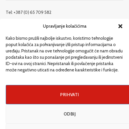
Tel: +387 (0) 65 709 582
redakcija@etrafika.net
Upravljanje kolačićima
www.etrafika.net
Kako bismo pružili najbolje iskustvo, koristimo tehnologije
poput kolačića za pohranjivanje i/ili pristup informacijama o
uređaju. Pristanak na ove tehnologije omogućit će nam obradu
Dosije
podataka kao što su ponašanje pri pregledavanju ili jedinstveni
Drugi pišu
ID-ovi na ovoj stranici. Nepristanak ili povlačenje pristanka
može negativno uticati na određene karakteristike i funkcije.
Društvo
Magazin
Može i drugačije
PRIHVATI
ENG
ODBIJ
© 2026 eTrafika. Design & Development by
Fixit d.o.o
.