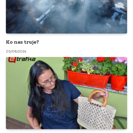
Ko nas truje?
05/08/2026