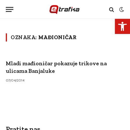
Open 
OZNAKA:
MAĐIONIČAR
Mladi mađioničar pokazuje trikove na
ulicama Banjaluke
07/04/2014
Pratite nas