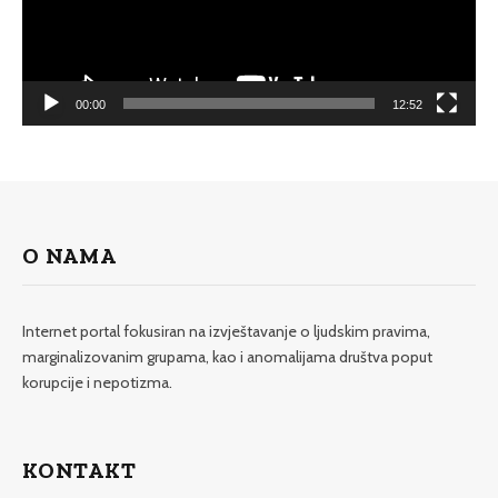
00:00
12:52
O NAMA
Internet portal fokusiran na izvještavanje o ljudskim pravima,
marginalizovanim grupama, kao i anomalijama društva poput
korupcije i nepotizma.
KONTAKT