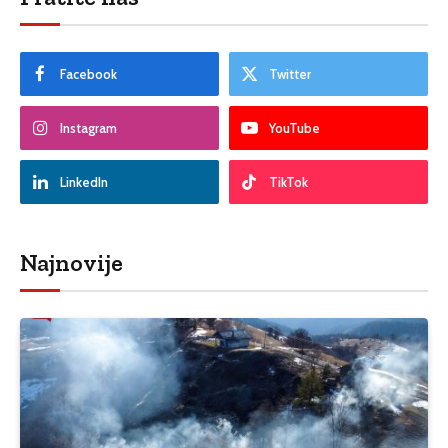
Facebook
Twitter
Instagram
YouTube
LinkedIn
TikTok
Najnovije