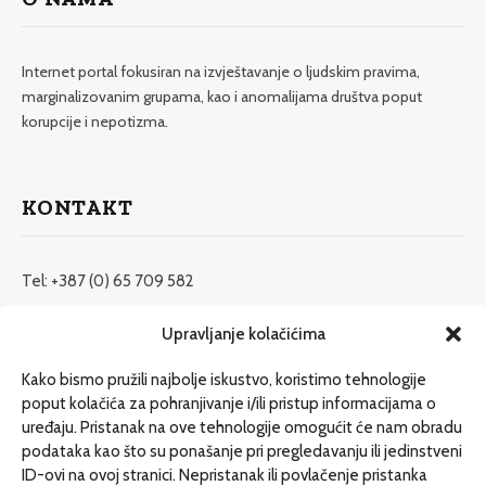
Internet portal fokusiran na izvještavanje o ljudskim pravima,
marginalizovanim grupama, kao i anomalijama društva poput
korupcije i nepotizma.
KONTAKT
Tel: +387 (0) 65 709 582
redakcija@etrafika.net
Upravljanje kolačićima
www.etrafika.net
Kako bismo pružili najbolje iskustvo, koristimo tehnologije
poput kolačića za pohranjivanje i/ili pristup informacijama o
uređaju. Pristanak na ove tehnologije omogućit će nam obradu
Dosije
podataka kao što su ponašanje pri pregledavanju ili jedinstveni
Drugi pišu
ID-ovi na ovoj stranici. Nepristanak ili povlačenje pristanka