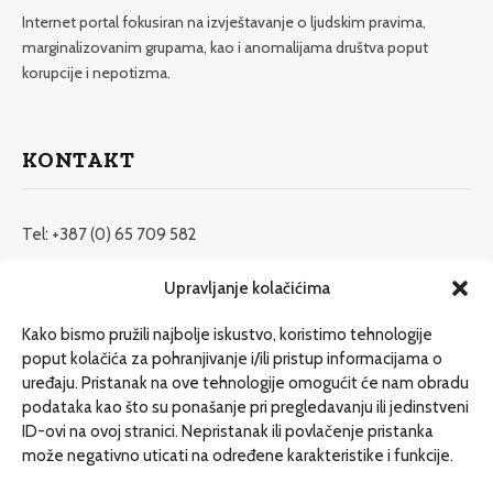
Internet portal fokusiran na izvještavanje o ljudskim pravima,
marginalizovanim grupama, kao i anomalijama društva poput
korupcije i nepotizma.
KONTAKT
Tel: +387 (0) 65 709 582
redakcija@etrafika.net
Upravljanje kolačićima
www.etrafika.net
Kako bismo pružili najbolje iskustvo, koristimo tehnologije
poput kolačića za pohranjivanje i/ili pristup informacijama o
uređaju. Pristanak na ove tehnologije omogućit će nam obradu
Dosije
podataka kao što su ponašanje pri pregledavanju ili jedinstveni
Drugi pišu
ID-ovi na ovoj stranici. Nepristanak ili povlačenje pristanka
može negativno uticati na određene karakteristike i funkcije.
Društvo