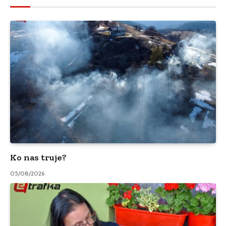
Ko nas truje?
05/08/2026