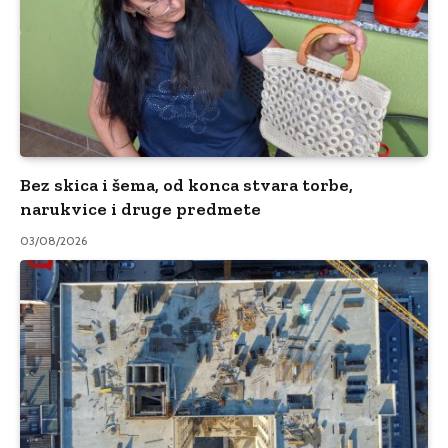
Bez skica i šema, od konca stvara torbe,
narukvice i druge predmete
03/08/2026