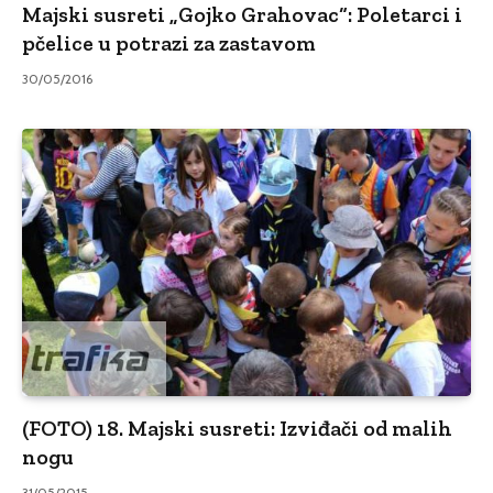
Majski susreti „Gojko Grahovac“: Poletarci i
pčelice u potrazi za zastavom
30/05/2016
(FOTO) 18. Majski susreti: Izviđači od malih
nogu
31/05/2015