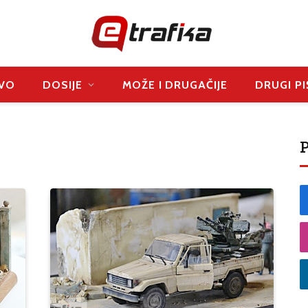
VO
DOSIJE
MOŽE I DRUGAČIJE
DRUGI PI
P