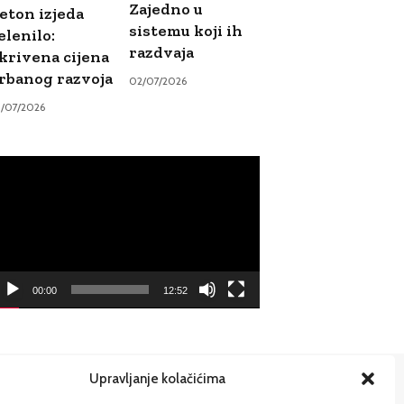
Zajedno u
eton izjeda
sistemu koji ih
elenilo:
razdvaja
krivena cijena
rbanog razvoja
02/07/2026
9/07/2026
ideo
ayer
00:00
12:52
Upravljanje kolačićima