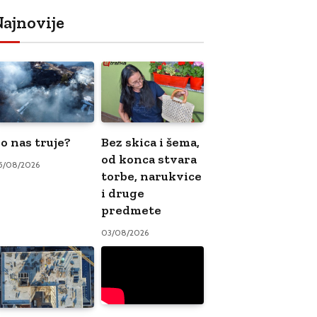
ajnovije
o nas truje?
Bez skica i šema,
od konca stvara
5/08/2026
torbe, narukvice
i druge
predmete
03/08/2026