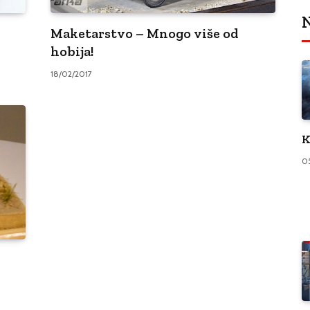
N
Maketarstvo – Mnogo više od
hobija!
18/02/2017
K
0