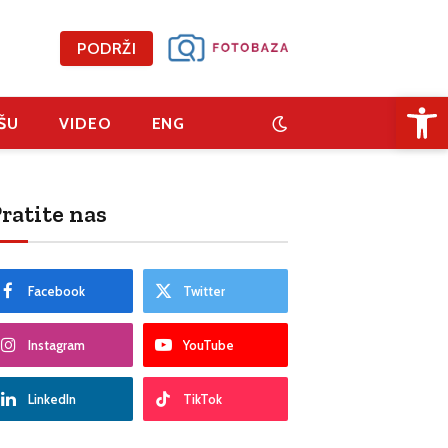
PODRŽI
Open 
ŠU
VIDEO
ENG
ratite nas
Facebook
Twitter
Instagram
YouTube
LinkedIn
TikTok