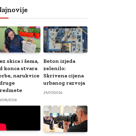
ajnovije
ez skica i šema,
Beton izjeda
d konca stvara
zelenilo:
orbe, narukvice
Skrivena cijena
 druge
urbanog razvoja
redmete
29/07/2026
3/08/2026