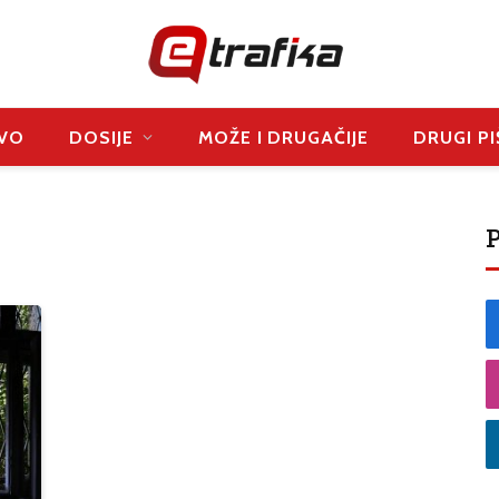
VO
DOSIJE
MOŽE I DRUGAČIJE
DRUGI PI
P