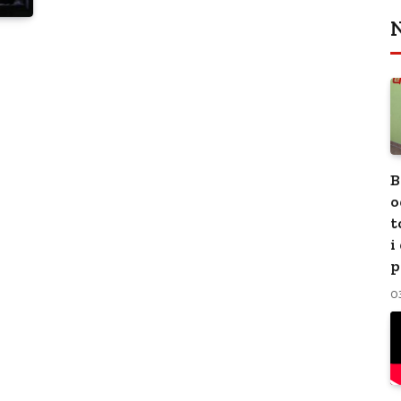
N
B
o
t
i
p
0