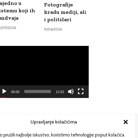
ajedno u
Fotografije
istemu koji ih
kradu mediji, ali
azdvaja
i političari
2/07/2026
11/06/2026
ideo
ayer
00:00
12:52
Upravljanje kolačićima
ije
 pružili najbolje iskustvo, koristimo tehnologije poput kolačića