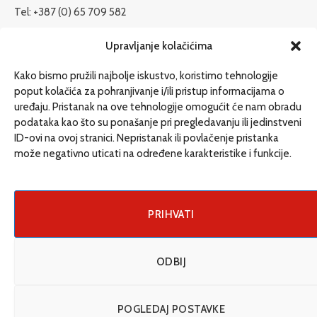
Tel: +387 (0) 65 709 582
redakcija@etrafika.net
Upravljanje kolačićima
www.etrafika.net
Kako bismo pružili najbolje iskustvo, koristimo tehnologije
poput kolačića za pohranjivanje i/ili pristup informacijama o
uređaju. Pristanak na ove tehnologije omogućit će nam obradu
Dosije
podataka kao što su ponašanje pri pregledavanju ili jedinstveni
Drugi pišu
ID-ovi na ovoj stranici. Nepristanak ili povlačenje pristanka
može negativno uticati na određene karakteristike i funkcije.
Društvo
Magazin
Može i drugačije
PRIHVATI
ENG
ODBIJ
© 2026 eTrafika. Design & Development by
Fixit d.o.o
.
POGLEDAJ POSTAVKE