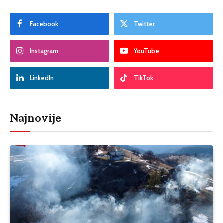
Facebook
Twitter
Instagram
YouTube
LinkedIn
TikTok
Najnovije