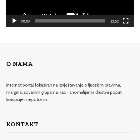
00:00
12:52
O NAMA
Internet portal fokusiran na izvještavanje o ljudskim pravima,
marginalizovanim grupama, kao i anomalijama društva poput
korupcije i nepotizma.
KONTAKT