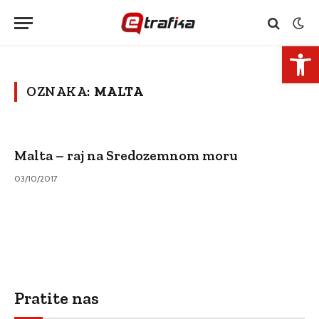
Open 
OZNAKA:
MALTA
Malta – raj na Sredozemnom moru
03/10/2017
Pratite nas