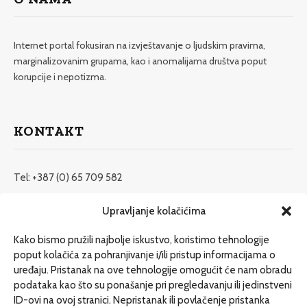
Internet portal fokusiran na izvještavanje o ljudskim pravima,
marginalizovanim grupama, kao i anomalijama društva poput
korupcije i nepotizma.
KONTAKT
Tel: +387 (0) 65 709 582
redakcija@etrafika.net
Upravljanje kolačićima
www.etrafika.net
Kako bismo pružili najbolje iskustvo, koristimo tehnologije
poput kolačića za pohranjivanje i/ili pristup informacijama o
uređaju. Pristanak na ove tehnologije omogućit će nam obradu
Dosije
podataka kao što su ponašanje pri pregledavanju ili jedinstveni
Drugi pišu
ID-ovi na ovoj stranici. Nepristanak ili povlačenje pristanka