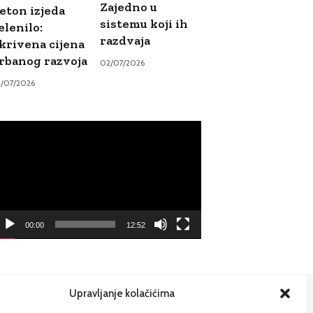
Zajedno u
eton izjeda
sistemu koji ih
elenilo:
razdvaja
krivena cijena
rbanog razvoja
02/07/2026
9/07/2026
ideo
ayer
00:00
12:52
Upravljanje kolačićima