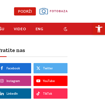
PODRŽI
Open 
ŠU
VIDEO
ENG
ratite nas
Facebook
Twitter
Instagram
YouTube
LinkedIn
TikTok