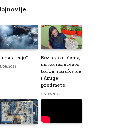
ajnovije
o nas truje?
Bez skica i šema,
od konca stvara
5/08/2026
torbe, narukvice
i druge
predmete
03/08/2026