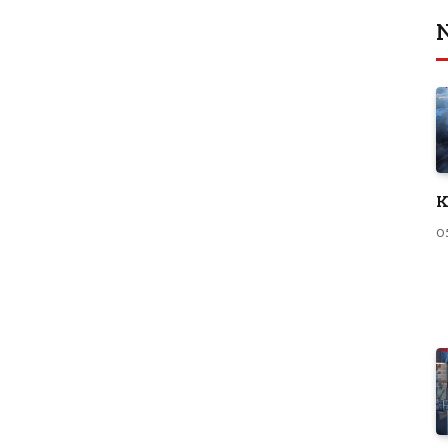
N
K
0