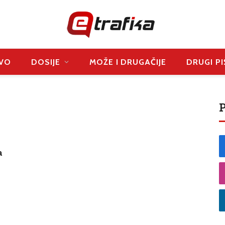
VO
DOSIJE
MOŽE I DRUGAČIJE
DRUGI PI
P
a