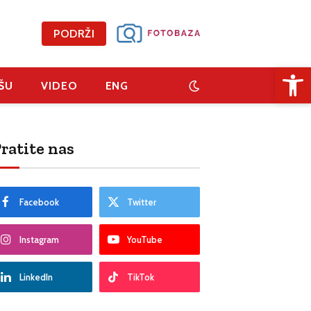
PODRŽI
Open 
ŠU
VIDEO
ENG
ratite nas
Facebook
Twitter
Instagram
YouTube
LinkedIn
TikTok