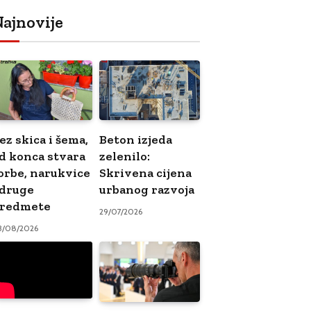
ajnovije
ez skica i šema,
Beton izjeda
d konca stvara
zelenilo:
orbe, narukvice
Skrivena cijena
 druge
urbanog razvoja
redmete
29/07/2026
3/08/2026