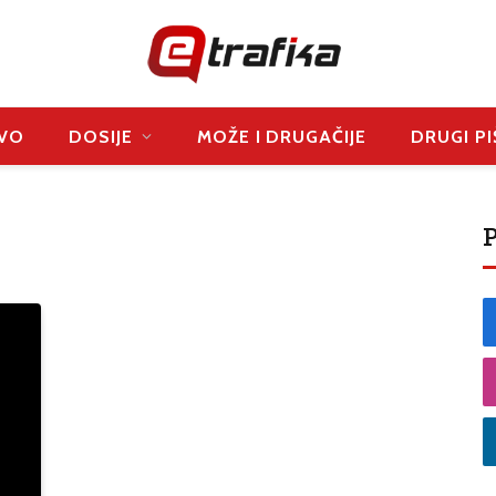
VO
DOSIJE
MOŽE I DRUGAČIJE
DRUGI PI
P