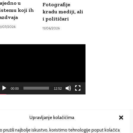
ajedno u
Fotografije
istemu koji ih
kradu mediji, ali
azdvaja
i političari
2/07/2026
11/06/2026
ideo
ayer
00:00
12:52
Upravljanje kolačićima
ije
 pružili najbolje iskustvo, koristimo tehnologije poput kolačića