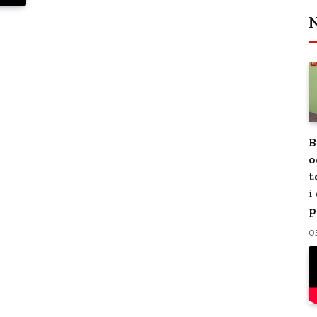
N
B
o
t
i
p
0