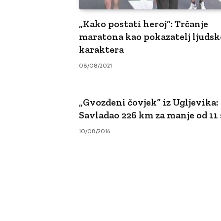
„Kako postati heroj“: Trčanje
maratona kao pokazatelj ljuds
karaktera
08/08/2021
„Gvozdeni čovjek“ iz Ugljevika:
Savladao 226 km za manje od 11 
10/08/2016