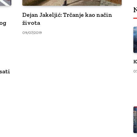
N
Dejan Jakeljić: Trčanje kao način
kog
života
09/07/2019
K
sati
0