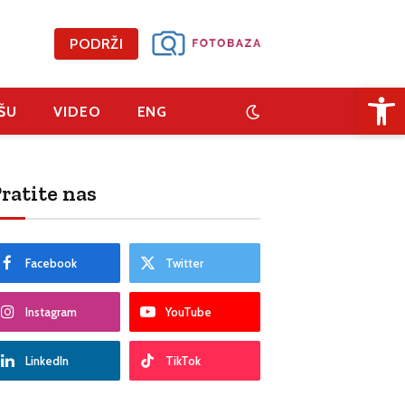
PODRŽI
Open 
ŠU
VIDEO
ENG
ratite nas
Facebook
Twitter
Instagram
YouTube
LinkedIn
TikTok