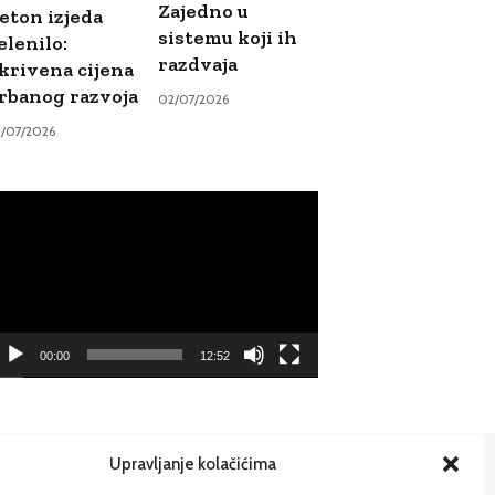
Zajedno u
eton izjeda
sistemu koji ih
elenilo:
razdvaja
krivena cijena
rbanog razvoja
02/07/2026
9/07/2026
ideo
ayer
00:00
12:52
Upravljanje kolačićima