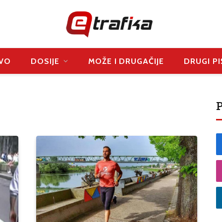
VO
DOSIJE
MOŽE I DRUGAČIJE
DRUGI PI
P