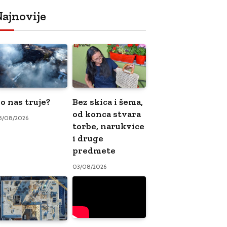
ajnovije
o nas truje?
Bez skica i šema,
od konca stvara
5/08/2026
torbe, narukvice
i druge
predmete
03/08/2026