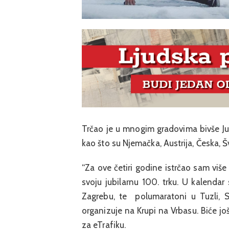
Trčao je u mnogim gradovima bivše Jug
kao što su Njemačka, Austrija, Česka, Š
“Za ove četiri godine istrčao sam više
svoju jubilarnu 100. trku. U kalendar
Zagrebu, te polumaratoni u Tuzli, S
organizuje na Krupi na Vrbasu. Biće još 
za eTrafiku.