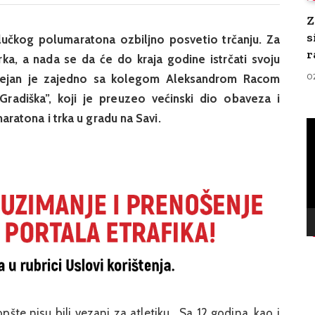
Z
s
alučkog polumaratona ozbiljno posvetio trčanju. Za
r
trka, a nada se da će do kraja godine istrčati svoju
0
, Dejan je zajedno sa kolegom Aleksandrom Racom
Gradiška”, koji je preuzeo većinski dio obaveza i
ratona i trka u gradu na Savi.
V
Pl
pšte nisu bili vezani za atletiku. Sa 12 godina, kao i