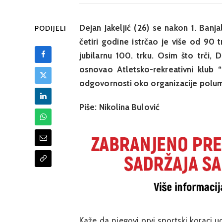
Dejan Jakeljić (26) se nakon 1. Banj
PODIJELI
četiri godine istrčao je više od 90 
jubilarnu 100. trku. Osim što trči
osnovao Atletsko-rekreativni klub “
odgovornosti oko organizacije poluma
Piše: Nikolina Bulović
Kaže da njegovi prvi sportski koraci uo