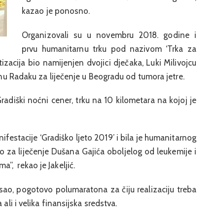
kazao je ponosno.
Organizovali su u novembru 2018. godine i
prvu humanitarnu trku pod nazivom ‘Trka za
tizacija bio namijenjen dvojici dječaka, Luki Milivojcu
eonu Radaku za liječenje u Beogradu od tumora jetre.
Gradiški noćni cener, trku na 10 kilometara na kojoj je
festacije ‘Gradiško ljeto 2019’ i bila je humanitarnog
ao za liječenje Dušana Gajića oboljelog od leukemije i
”, rekao je Jakeljić.
sao, pogotovo polumaratona za čiju realizaciju treba
ali i velika finansijska sredstva.