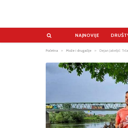
NAJNOVIJE
DRUŠT
Početna
»
Može i drugačije
»
Dejan Jakeljić: Trč