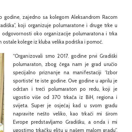
 i po godine, zajedno sa kolegom Aleksandrom Racom
adiška”, koji organizuje polumaratone i druge trke u
i odgovornosti oko organizacije polumaratona i trka
im ostale kolege iz kluba velika podrška i pomoć.
“Organizovali smo 2017. godine prvi Gradiški
polumaraton, zbog čega nam je grad uručio
specijalno priznanje na manifestaciji ‘Izbor
sportiste’ te iste godine. Ove godine u aprilu je
održan i treći polumaraton po redu, koji je
ugostio više od 370 trkača iz BiH, regiona i
svijeta. Super je osjećaj kad u svom gradu
napravite nešto veliko, kao trkači mi širom
Evrope predstavljamo Gradišku, a onda i mi
ugostimo trkačku elitu u našem malom gradu”,