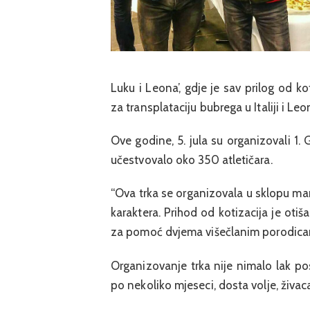
Luku i Leona’, gdje je sav prilog od ko
za transplataciju bubrega u Italiji i L
Ove godine, 5. jula su organizovali 1. 
učestvovalo oko 350 atletičara.
“Ova trka se organizovala u sklopu mani
karaktera. Prihod od kotizacija je otiš
za pomoć dvjema višečlanim porodicama
Organizovanje trka nije nimalo lak po
po nekoliko mjeseci, dosta volje, živaca 