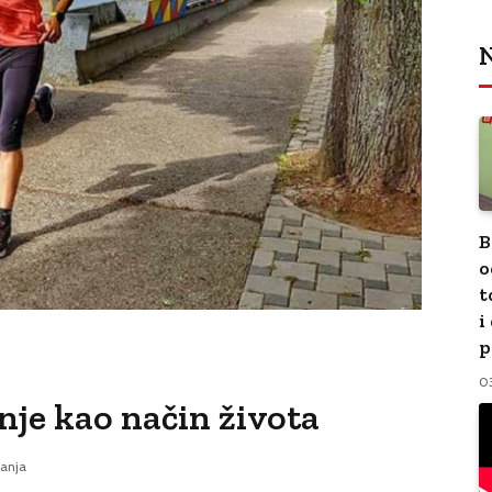
N
B
o
t
i
p
0
anje kao način života
tanja