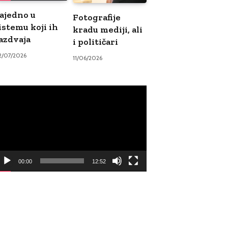
ajedno u
Fotografije
istemu koji ih
kradu mediji, ali
azdvaja
i političari
2/07/2026
11/06/2026
ideo
ayer
00:00
12:52