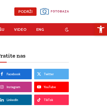
PODRŽI
Open 
ŠU
VIDEO
ENG
ratite nas
Facebook
Twitter
Instagram
YouTube
LinkedIn
TikTok