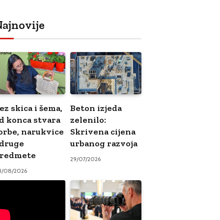
ajnovije
ez skica i šema,
Beton izjeda
d konca stvara
zelenilo:
orbe, narukvice
Skrivena cijena
 druge
urbanog razvoja
redmete
29/07/2026
3/08/2026