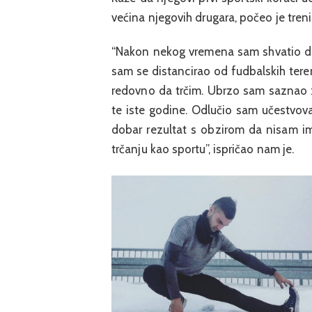
većina njegovih drugara, počeo je trenir
“Nakon nekog vremena sam shvatio da
sam se distancirao od fudbalskih teren
redovno da trčim. Ubrzo sam saznao z
te iste godine. Odlučio sam učestvovat
dobar rezultat s obzirom da nisam im
trčanju kao sportu”, ispričao nam je.