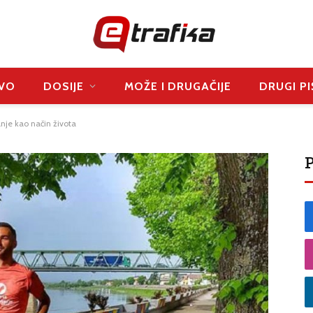
VO
DOSIJE
MOŽE I DRUGAČIJE
DRUGI PI
anje kao način života
P