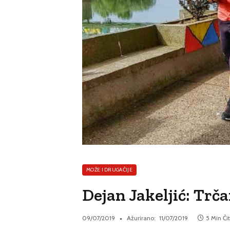
MOŽE I DRUGAČIJE
Dejan Jakeljić: Trč
09/07/2019
Ažurirano:
11/07/2019
5 Min Či