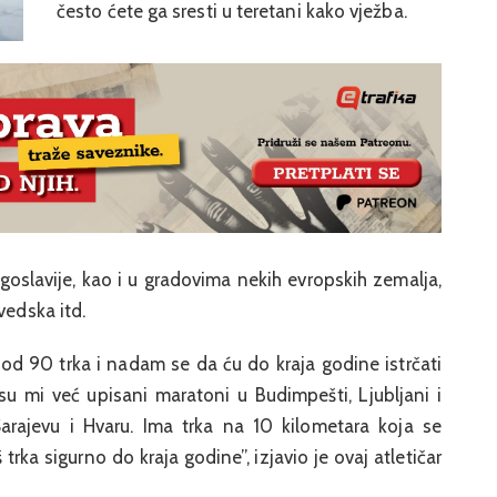
često ćete ga sresti u teretani kako vježba.
oslavije, kao i u gradovima nekih evropskih zemalja,
vedska itd.
 od 90 trka i nadam se da ću do kraja godine istrčati
 su mi već upisani maratoni u Budimpešti, Ljubljani i
arajevu i Hvaru. Ima trka na 10 kilometara koja se
trka sigurno do kraja godine”, izjavio je ovaj atletičar