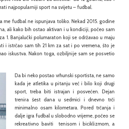
ati najpopularniji sport na svijetu – fudbal.
 me fudbal ne ispunjava toliko. Nekad 2015. godine
a, ali kako bih ostao aktivan i u kondiciji, počeo sam
a 1. Banjalučki polumaraton koji se održavao u maju
i i istrčao sam tih 21 km za sat i po vremena, što je
ao iskustva. Nakon toga, ozbiljnije sam se posvetio
Da bi neko postao vrhunski sportista, ne samo
kada je atletika u pitanju već i bilo koji drugi
sport, treba biti istrajan i posvećen. Dejan
trenira šest dana u sedmici i dnevno trči
minimalno osam kilometara. Pored trčanja i
dalje igra fudbal u slobodno vrijeme, počeo se
rekreativno baviti tenisom i biciklizmom, a