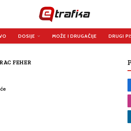
VO
DOSIJE
MOŽE I DRUGAČIJE
DRUGI PI
P
RAC FEHER
eće