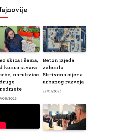
ajnovije
ez skica i šema,
Beton izjeda
d konca stvara
zelenilo:
orbe, narukvice
Skrivena cijena
 druge
urbanog razvoja
redmete
29/07/2026
3/08/2026