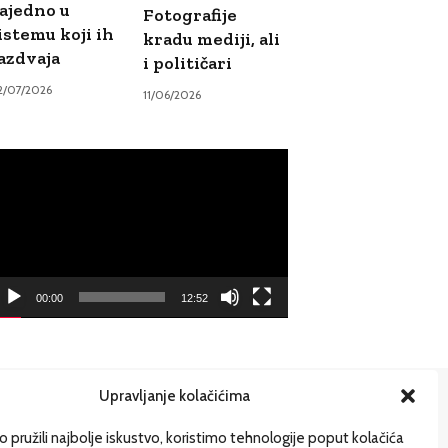
ajedno u
Fotografije
istemu koji ih
kradu mediji, ali
azdvaja
i političari
2/07/2026
11/06/2026
ideo
ayer
00:00
12:52
Upravljanje kolačićima
ije
 pružili najbolje iskustvo, koristimo tehnologije poput kolačića