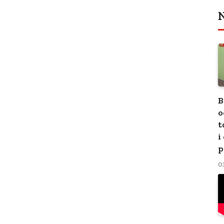
N
B
o
t
i
p
0