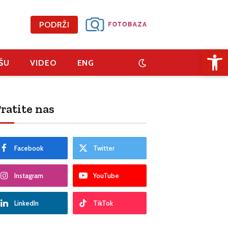
PODRŽI
Open 
ŠU
VIDEO
ENG
ratite nas
Facebook
Twitter
Instagram
YouTube
LinkedIn
TikTok