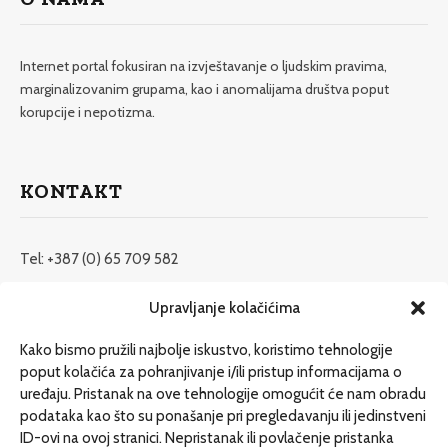
Internet portal fokusiran na izvještavanje o ljudskim pravima,
marginalizovanim grupama, kao i anomalijama društva poput
korupcije i nepotizma.
KONTAKT
Tel: +387 (0) 65 709 582
redakcija@etrafika.net
Upravljanje kolačićima
www.etrafika.net
Kako bismo pružili najbolje iskustvo, koristimo tehnologije
poput kolačića za pohranjivanje i/ili pristup informacijama o
uređaju. Pristanak na ove tehnologije omogućit će nam obradu
Dosije
podataka kao što su ponašanje pri pregledavanju ili jedinstveni
Drugi pišu
ID-ovi na ovoj stranici. Nepristanak ili povlačenje pristanka