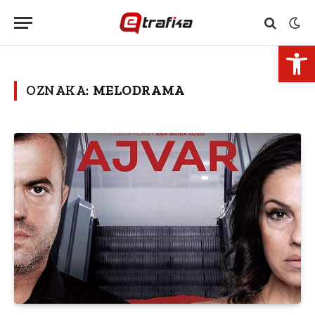
Open 
OZNAKA:
MELODRAMA