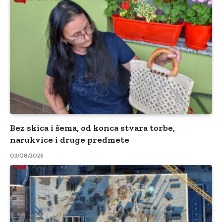
Bez skica i šema, od konca stvara torbe,
narukvice i druge predmete
03/08/2026