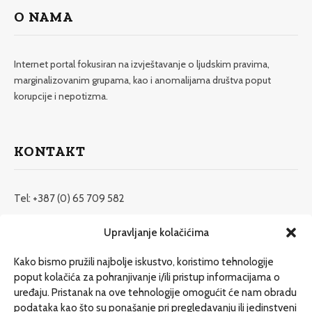
O NAMA
Internet portal fokusiran na izvještavanje o ljudskim pravima,
marginalizovanim grupama, kao i anomalijama društva poput
korupcije i nepotizma.
KONTAKT
Tel: +387 (0) 65 709 582
redakcija@etrafika.net
Upravljanje kolačićima
www.etrafika.net
Kako bismo pružili najbolje iskustvo, koristimo tehnologije
poput kolačića za pohranjivanje i/ili pristup informacijama o
uređaju. Pristanak na ove tehnologije omogućit će nam obradu
Dosije
podataka kao što su ponašanje pri pregledavanju ili jedinstveni