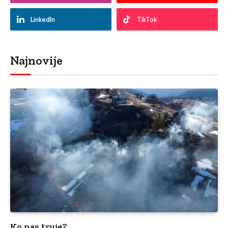
LinkedIn
TikTok
Najnovije
Ko nas truje?