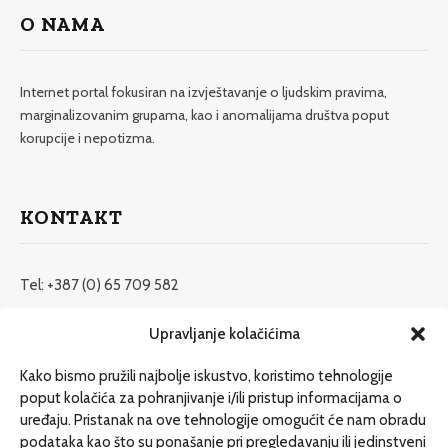
O NAMA
Internet portal fokusiran na izvještavanje o ljudskim pravima,
marginalizovanim grupama, kao i anomalijama društva poput
korupcije i nepotizma.
KONTAKT
Tel: +387 (0) 65 709 582
redakcija@etrafika.net
Upravljanje kolačićima
www.etrafika.net
Kako bismo pružili najbolje iskustvo, koristimo tehnologije
poput kolačića za pohranjivanje i/ili pristup informacijama o
uređaju. Pristanak na ove tehnologije omogućit će nam obradu
Dosije
podataka kao što su ponašanje pri pregledavanju ili jedinstveni