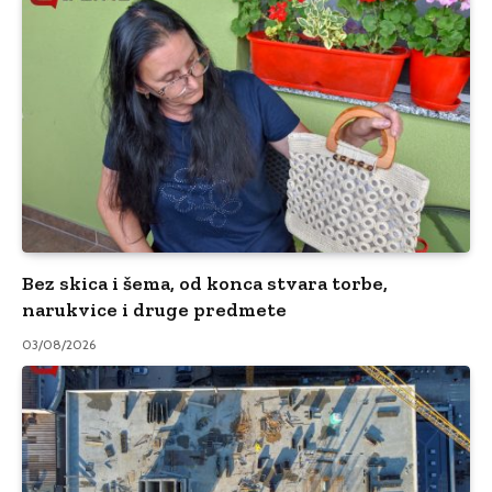
Bez skica i šema, od konca stvara torbe,
narukvice i druge predmete
03/08/2026