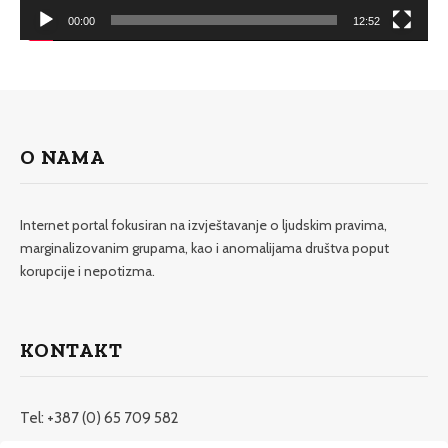
00:00
12:52
O NAMA
Internet portal fokusiran na izvještavanje o ljudskim pravima,
marginalizovanim grupama, kao i anomalijama društva poput
korupcije i nepotizma.
KONTAKT
Tel: +387 (0) 65 709 582