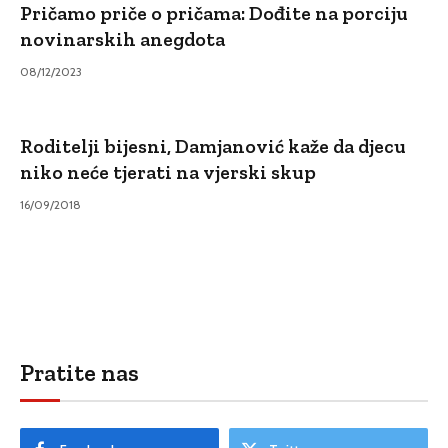
Pričamo priče o pričama: Dođite na porciju
novinarskih anegdota
08/12/2023
Roditelji bijesni, Damjanović kaže da djecu
niko neće tjerati na vjerski skup
16/09/2018
Pratite nas