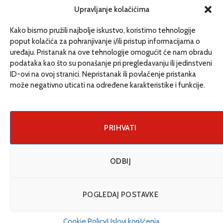
redakcija@etrafika.net
Upravljanje kolačićima
www.etrafika.net
Kako bismo pružili najbolje iskustvo, koristimo tehnologije
poput kolačića za pohranjivanje i/ili pristup informacijama o
uređaju. Pristanak na ove tehnologije omogućit će nam obradu
Dosije
podataka kao što su ponašanje pri pregledavanju ili jedinstveni
Drugi pišu
ID-ovi na ovoj stranici. Nepristanak ili povlačenje pristanka
može negativno uticati na određene karakteristike i funkcije.
Društvo
Magazin
Može i drugačije
PRIHVATI
ENG
ODBIJ
© 2026 eTrafika. Design & Development by
Fixit d.o.o
.
POGLEDAJ POSTAVKE
Uslovi korišćenja
O nama
Impressum
Kontakt
Cookie Policy (EU)
Cookie Policy
Uslovi korišćenja