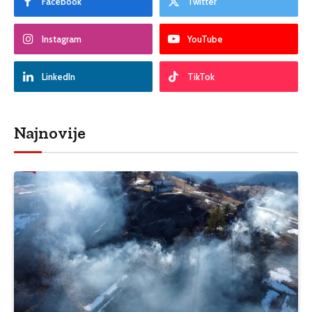
Facebook
Twitter
Instagram
YouTube
LinkedIn
TikTok
Najnovije