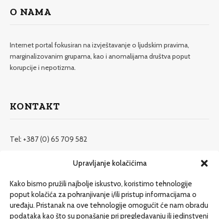
O NAMA
Internet portal fokusiran na izvještavanje o ljudskim pravima,
marginalizovanim grupama, kao i anomalijama društva poput
korupcije i nepotizma.
KONTAKT
Tel: +387 (0) 65 709 582
redakcija@etrafika.net
Upravljanje kolačićima
www.etrafika.net
Kako bismo pružili najbolje iskustvo, koristimo tehnologije
poput kolačića za pohranjivanje i/ili pristup informacijama o
uređaju. Pristanak na ove tehnologije omogućit će nam obradu
Dosije
podataka kao što su ponašanje pri pregledavanju ili jedinstveni