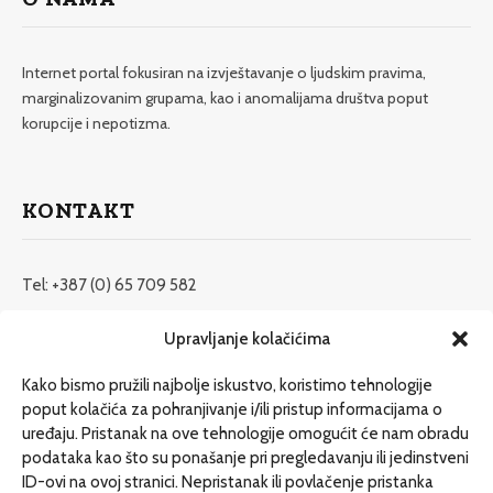
Internet portal fokusiran na izvještavanje o ljudskim pravima,
marginalizovanim grupama, kao i anomalijama društva poput
korupcije i nepotizma.
KONTAKT
Tel: +387 (0) 65 709 582
redakcija@etrafika.net
Upravljanje kolačićima
www.etrafika.net
Kako bismo pružili najbolje iskustvo, koristimo tehnologije
poput kolačića za pohranjivanje i/ili pristup informacijama o
uređaju. Pristanak na ove tehnologije omogućit će nam obradu
Dosije
podataka kao što su ponašanje pri pregledavanju ili jedinstveni
Drugi pišu
ID-ovi na ovoj stranici. Nepristanak ili povlačenje pristanka