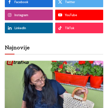
Facebook
Twitter
Instagram
YouTube
LinkedIn
TikTok
Najnovije