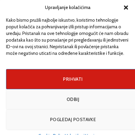
redakcija@etrafika.net
Upravljanje kolačićima
www.etrafika.net
Kako bismo pružili najbolje iskustvo, koristimo tehnologije
poput kolačića za pohranjivanje i/ili pristup informacijama o
uređaju. Pristanak na ove tehnologije omogućit će nam obradu
Dosije
podataka kao što su ponašanje pri pregledavanju ili jedinstveni
Drugi pišu
ID-ovi na ovoj stranici. Nepristanak ili povlačenje pristanka
može negativno uticati na određene karakteristike i funkcije.
Društvo
Magazin
Može i drugačije
PRIHVATI
ENG
ODBIJ
© 2026 eTrafika. Design & Development by
Fixit d.o.o
.
POGLEDAJ POSTAVKE
Uslovi korišćenja
O nama
Impressum
Kontakt
Cookie Policy (EU)