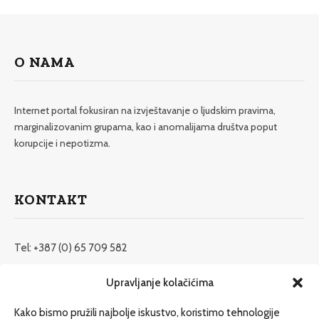
O NAMA
Internet portal fokusiran na izvještavanje o ljudskim pravima,
marginalizovanim grupama, kao i anomalijama društva poput
korupcije i nepotizma.
KONTAKT
Tel: +387 (0) 65 709 582
redakcija@etrafika.net
Upravljanje kolačićima
www.etrafika.net
Kako bismo pružili najbolje iskustvo, koristimo tehnologije