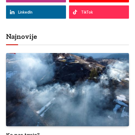
LinkedIn
TikTok
Najnovije
Ko nas truje?